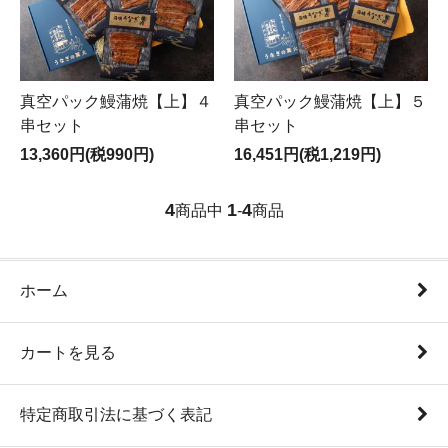
真空パック鰻蒲焼【上】４
真空パック鰻蒲焼【上】５
串セット
串セット
13,360円(税990円)
16,451円(税1,219円)
4
1
4
商品中
-
商品
ホーム
カートを見る
特定商取引法に基づく表記