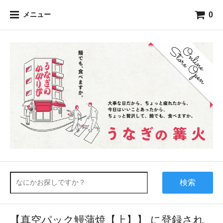
0
メニュー
検索
【真空パック鰻蒲焼【上】】 に登録され