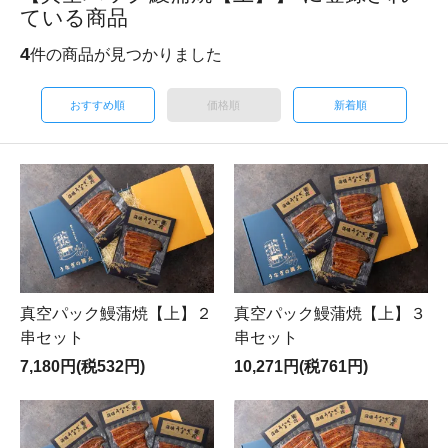
ている商品
4
件の商品が見つかりました
おすすめ順
価格順
新着順
真空パック鰻蒲焼【上】２
真空パック鰻蒲焼【上】３
串セット
串セット
7,180円(税532円)
10,271円(税761円)