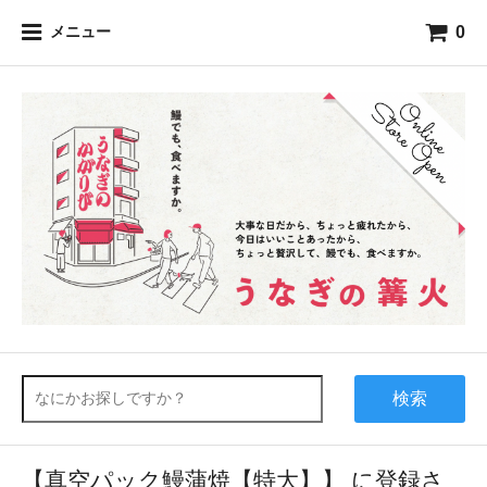
0
メニュー
検索
【真空パック鰻蒲焼【特大】】 に登録さ