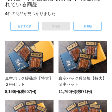
れている商品
4
件の商品が見つかりました
おすすめ順
価格順
新着順
真空パック鰻蒲焼【特大】
真空パック鰻蒲焼【特大】
２串セット
３串セット
8,190円(税607円)
11,760円(税871円)