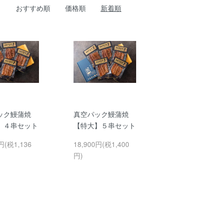
おすすめ順
価格順
新着順
ック鰻蒲焼
真空パック鰻蒲焼
】４串セット
【特大】５串セット
円(税1,136
18,900円(税1,400
円)