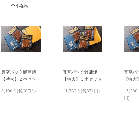
全4商品
真空パック鰻蒲焼
真空パック鰻蒲焼
真空パ
【特大】２串セット
【特大】３串セット
【特大
8,190円(税607円)
11,760円(税871円)
15,330
円)