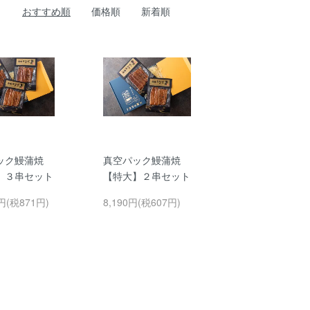
おすすめ順
価格順
新着順
ック鰻蒲焼
真空パック鰻蒲焼
】３串セット
【特大】２串セット
0円(税871円)
8,190円(税607円)