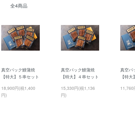
全4商品
真空パック鰻蒲焼
真空パック鰻蒲焼
真空パ
【特大】５串セット
【特大】４串セット
【特大
18,900円(税1,400
15,330円(税1,136
11,76
円)
円)